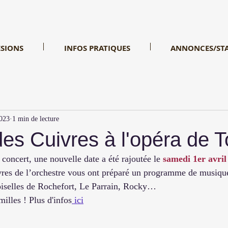
SIONS
INFOS PRATIQUES
ANNONCES/ST
023
1 min de lecture
es Cuivres à l'opéra de T
concert, une nouvelle date a été rajoutée le 
samedi 1er avril
vres de l’orchestre vous ont préparé un programme de musique
oiselles de Rochefort, Le Parrain, Rocky…
milles ! Plus d'infos
 ici