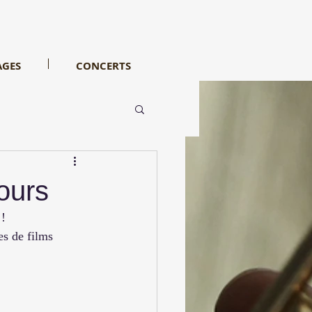
AGES
CONCERTS
ours
 !
s de films 