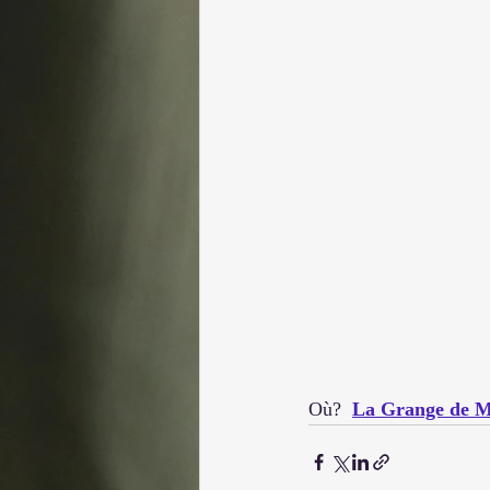
Où?  
La Grange de M