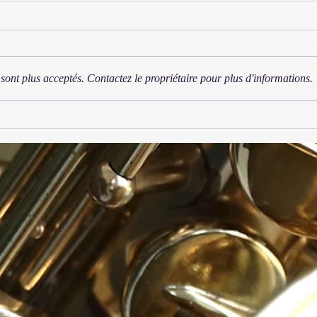
Trio
sont plus acceptés. Contactez le propriétaire pour plus d'informations.
Ensemble Daphnis