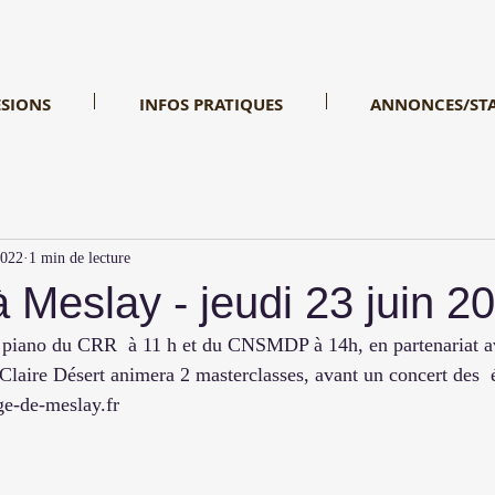
SIONS
INFOS PRATIQUES
ANNONCES/ST
2022
1 min de lecture
Meslay - jeudi 23 juin 2
 piano du CRR  à 11 h et du CNSMDP à 14h, en partenariat ave
Claire Désert animera 2 masterclasses, avant un concert des  é
infos : festival-la-grange-de-meslay.fr			