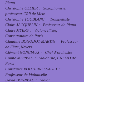
Piano
Christophe OLLIER : Saxophoniste,
professeur CRR de Metz
Christophe TOUBLANC : Trompettiste
Claire JACQUELIN : Professeur de Piano
Claire MYERS : Violoncelliste,
Conservatoire de Paris
Claudine BONODOT-MARTIN : Professeur
de Flûte, Nevers
Clément NONCIAUX : Chef d’orchestre
Coline MOREAU : Violoniste, CNSMD de
Paris
Constance BOUTIER-SEVAULT :
Professeur de Violoncelle
David BONNEAU : Violon
Elsa LAMBERT : Pianiste chef de chant,
diplômée du CNSMD de Paris
Eric CORON : Trombone solo orchestre de
Bordeaux
Erwan BOULAY : Diplômé du CNSMD de
Paris, ingénieur du son