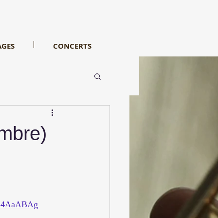
AGES
CONCERTS
ambre)
Qh4AaABAg