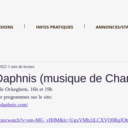
SIONS
INFOS PRATIQUES
ANNONCES/ST
2022
1 min de lecture
 Daphnis (musique de Ch
lle Ockeghem, 16h et 19h
 programmes sur le site:
-daphnis.com/
be.com/watch?v=em-MG_vII0M&lc=UgxVMh1lLCXVQ0RgJ