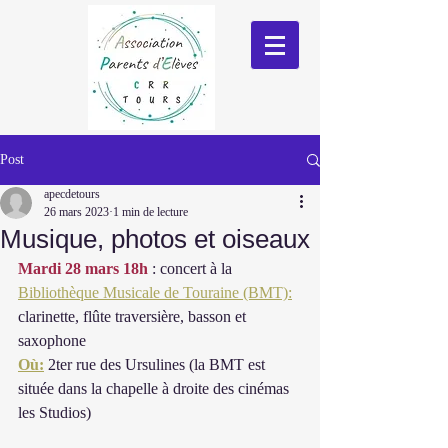
Post
apecdetours
26 mars 2023
1 min de lecture
Musique, photos et oiseaux
Mardi 28 mars 18h
 : concert à la 
Bibliothèque Musicale de Touraine (BMT):
clarinette, flûte traversière, basson et 
saxophone
Où:
 2ter rue des Ursulines (la BMT est 
située dans la chapelle à droite des cinémas 
les Studios)