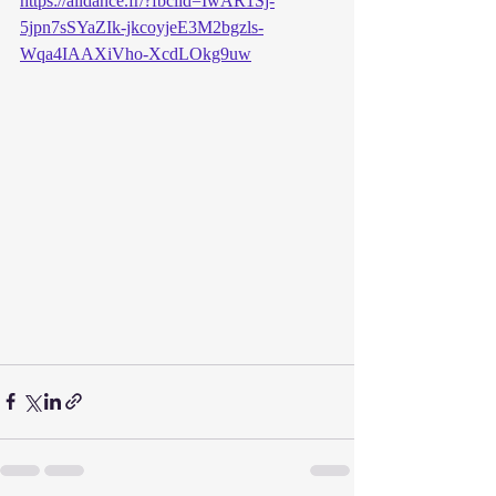
https://alldance.fr/?fbclid=IwAR1Sj-
5jpn7sSYaZIk-jkcoyjeE3M2bgzls-
Wqa4IAAXiVho-XcdLOkg9uw